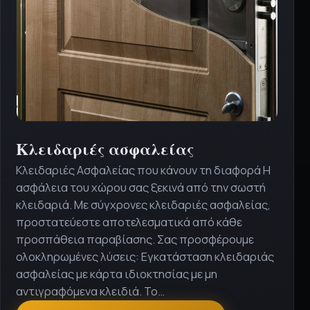
ΕΠΑΛΗΘΕΥΜΈΝΗ ΣΤΟ GOOGLE
Αντικατάσταση κλειδαριάς πολυκατοικίας με
σωστά κλειδιά για όλους τους ενοίκους. Πολύ
οργανωμένοι.
πριν 1 μήνα
★
★
★
★
★
Κώστας Τ.
ΕΠΑΛΗΘΕΥΜΈΝΗ ΣΤΟ GOOGLE
Κλειδαριές ασφαλείας
Καλή δουλειά στον έλεγχο ασφαλείας μετά από
Κλειδαριές Ασφαλείας που κάνουν τη διαφορά Η
διάρρηξη στο μαγαζί. Συμβουλές χωρίς πίεση για
ασφάλεια του χώρου σας ξεκινά από την σωστή
επιπλέον αγορές.
κλειδαριά. Με σύγχρονες κλειδαριές ασφαλείας,
προστατεύεστε αποτελεσματικά από κάθε
πριν 2 μήνες
προσπάθεια παραβίασης. Σας προσφέρουμε
ολοκληρωμένες λύσεις: Εγκατάσταση κλειδαριάς
★
★
★
★
★
Ράνια Ζ.
ασφαλείας με κάρτα ιδιοκτησίας με μη
ΕΠΑΛΗΘΕΥΜΈΝΗ ΣΤΟ GOOGLE
αντιγραφόμενα κλειδιά. Το…
Κλειδαράς που εξηγεί τι γίνεται και δεν σε αφήνει