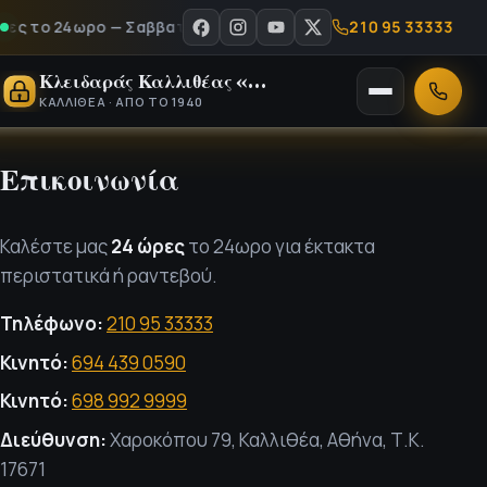
210 95 33333
 το 24ωρο — Σαββατοκύριακα & αργίες - Καλέστε μας στο 210 
Κλειδαράς Καλλιθέας «Ο Νίκος»
Άνοιγμα
Κλήση
ΚΑΛΛΙΘΈΑ · ΑΠΌ ΤΟ 1940
μενού
Επικοινωνία
Καλέστε μας
24 ώρες
το 24ωρο για έκτακτα
περιστατικά ή ραντεβού.
Τηλέφωνο:
210 95 33333
Κινητό:
694 439 0590
Κινητό:
698 992 9999
Διεύθυνση:
Χαροκόπου 79, Καλλιθέα, Αθήνα, Τ.Κ.
17671