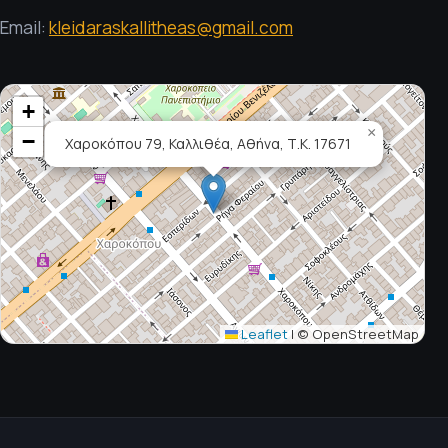
Email:
kleidaraskallitheas@gmail.com
+
×
−
Χαροκόπου 79, Καλλιθέα, Αθήνα, Τ.Κ. 17671
Leaflet
|
© OpenStreetMap
★
★
★
★
★
Μαρία Π.
ΕΠΑΛΗΘΕΥΜΈΝΗ ΣΤΟ GOOGLE