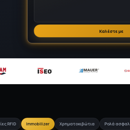
Καλέστε με
ίες RFID
Immobilizer
Χρηματοκιβώτια
Ρολά ασφαλ