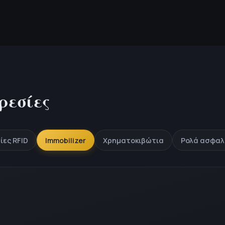
ρεσίες
ίες RFID
Immobilizer
Χρηματοκιβώτια
Ρολά ασφαλ