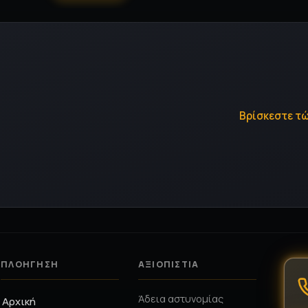
Χρ
Τα χρηματοκιβώτια αποτελο
για την προστασία των πολύτι
πρόκειται για οικιακή ε
Προσφέρουν υψηλό επίπεδ
έγγραφα, κοσμήματα 
προστατεύοντάς 
εξου
Μετάβαση
ΠΛΟΉΓΗΣΗ
ΑΞΙΟΠΙΣΤΊΑ