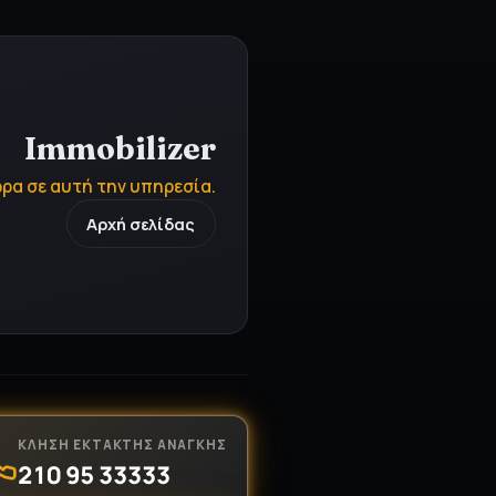
ηματοκιβώτια
ύν την πιο αξιόπιστη λύση
μων αντικειμένων σας, είτε
ίτε για επαγγελματική χρήση.
ο ασφάλειας για χρήματα,
και προσωπικά αντικείμενα,
τα από κλοπή, φωτιά ή μη
σιοδοτημένη πρόσβαση. Η…
 στη σελίδα υπηρεσίας
ΚΛΉΣΗ ΈΚΤΑΚΤΗΣ ΑΝΆΓΚΗΣ