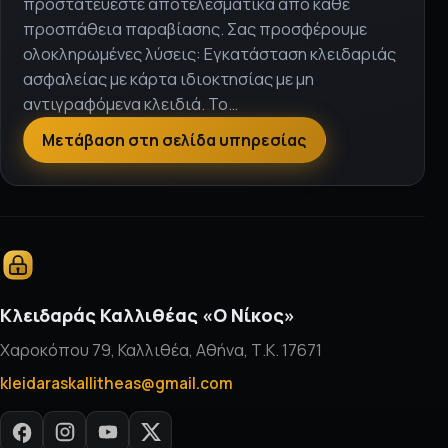
προστατεύεστε αποτελεσματικά από κάθε
προσπάθεια παραβίασης. Σας προσφέρουμε
ολοκληρωμένες λύσεις: Εγκατάσταση κλειδαριάς
ασφαλείας με κάρτα ιδιοκτησίας με μη
αντιγραφόμενα κλειδιά. Το…
Μετάβαση στη σελίδα υπηρεσίας
Κλειδαράς Καλλιθέας «Ο Νίκος»
Χαροκόπου 79, Καλλιθέα, Αθήνα, Τ.Κ. 17671
kleidaraskallitheas@gmail.com