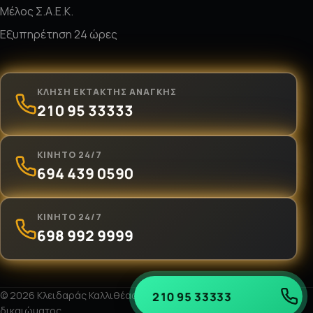
Μέλος Σ.Α.Ε.Κ.
Εξυπηρέτηση 24 ώρες
ΚΛΉΣΗ ΈΚΤΑΚΤΗΣ ΑΝΆΓΚΗΣ
210 95 33333
ΚΙΝΗΤΌ 24/7
694 439 0590
ΚΙΝΗΤΌ 24/7
698 992 9999
© 2026 Κλειδαράς Καλλιθέας «Ο Νίκος». Με επιφύλαξη παντός
210 95 33333
210 95 3333
δικαιώματος.