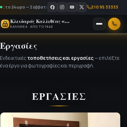
210 95 33333
το 24ωρο — Σαββατοκύριακα & αργίες - Καλέστε μας στο 210 95
Κλειδαράς Καλλιθέας «Ο Νίκος»
Άνοιγμα
Κλήση
ΚΑΛΛΙΘΈΑ · ΑΠΌ ΤΟ 1940
μενού
Εργασίες
Ενδεικτικές
τοποθετήσεις και εργασίες
— επιλέξτε
ένα έργο για φωτογραφίες και περιγραφή.
ΕΡΓΑΣΊΕΣ