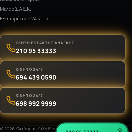
Μέλος Σ.Α.Ε.Κ.
Εξυπηρέτηση 24 ώρες
ΚΛΉΣΗ ΈΚΤΑΚΤΗΣ ΑΝΆΓΚΗΣ
210 95 33333
ΚΙΝΗΤΌ 24/7
694 439 0590
ΚΙΝΗΤΌ 24/7
698 992 9999
© 2026 Κλειδαράς Καλλιθέας «Ο Νίκος». Με επιφύλαξη παντός