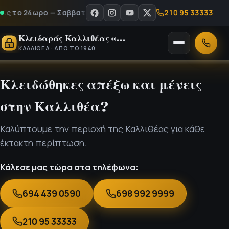
210 95 33333
 το 24ωρο — Σαββατοκύριακα & αργίες - Καλέστε μας στο 210 9
Κλειδαράς Καλλιθέας «Ο Νίκος»
Άνοιγμα
Κλήση
ΚΑΛΛΙΘΈΑ · ΑΠΌ ΤΟ 1940
μενού
Κλειδώθηκες απέξω και μένεις
στην Καλλιθέα?
Καλύπτουμε την περιοχή της Καλλιθέας για κάθε
έκτακτη περίπτωση.
Κάλεσε μας τώρα στα τηλέφωνα:
694 439 0590
698 992 9999
210 95 33333