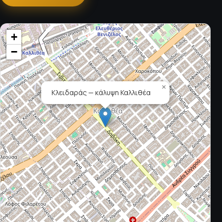
+
−
×
Κλειδαράς — κάλυψη Καλλιθέα