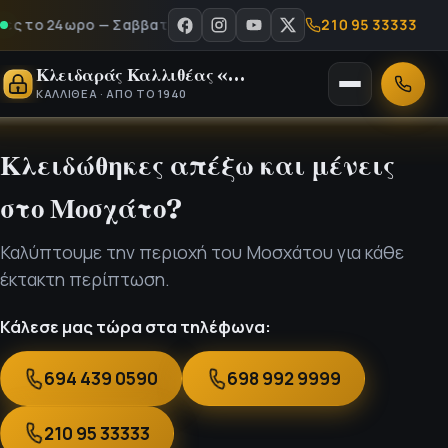
210 95 33333
 το 24ωρο — Σαββατοκύριακα & αργίες - Καλέστε μας στο 210 
Κλειδαράς Καλλιθέας «Ο Νίκος»
Άνοιγμα
Κλήση
ΚΑΛΛΙΘΈΑ · ΑΠΌ ΤΟ 1940
μενού
Κλειδώθηκες απέξω και μένεις
στο Μοσχάτο?
Καλύπτουμε την περιοχή του Μοσχάτου για κάθε
έκτακτη περίπτωση.
Κάλεσε μας τώρα στα τηλέφωνα:
694 439 0590
698 992 9999
210 95 33333