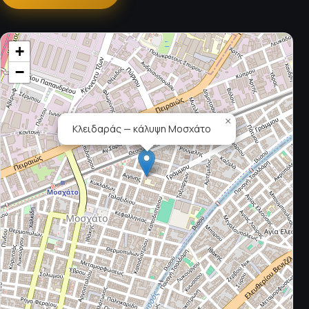
+
−
×
Κλειδαράς — κάλυψη Μοσχάτο