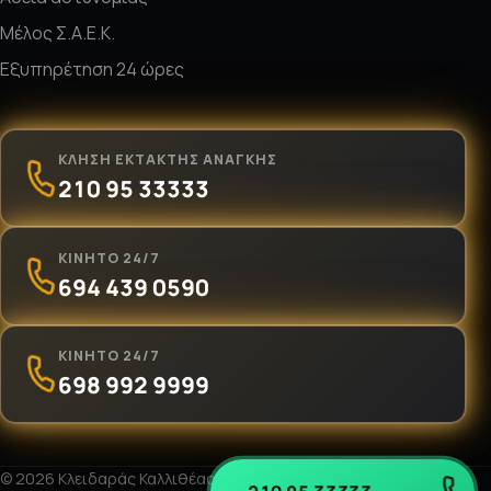
Μέλος Σ.Α.Ε.Κ.
Εξυπηρέτηση 24 ώρες
ΚΛΉΣΗ ΈΚΤΑΚΤΗΣ ΑΝΆΓΚΗΣ
210 95 33333
ΚΙΝΗΤΌ 24/7
694 439 0590
ΚΙΝΗΤΌ 24/7
698 992 9999
© 2026 Κλειδαράς Καλλιθέας «Ο Νίκος». Με επιφύλαξη παντός