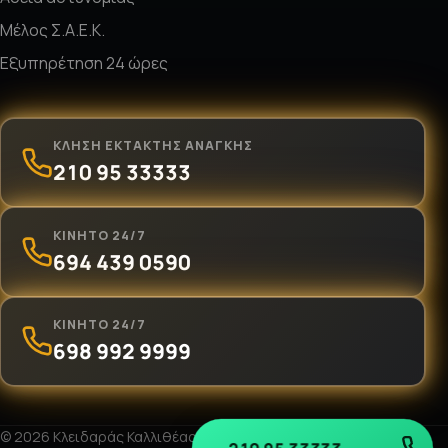
Μέλος Σ.Α.Ε.Κ.
Εξυπηρέτηση 24 ώρες
ΚΛΉΣΗ ΈΚΤΑΚΤΗΣ ΑΝΆΓΚΗΣ
210 95 33333
ΚΙΝΗΤΌ 24/7
694 439 0590
ΚΙΝΗΤΌ 24/7
698 992 9999
© 2026 Κλειδαράς Καλλιθέας «Ο Νίκος». Με επιφύλαξη παντός