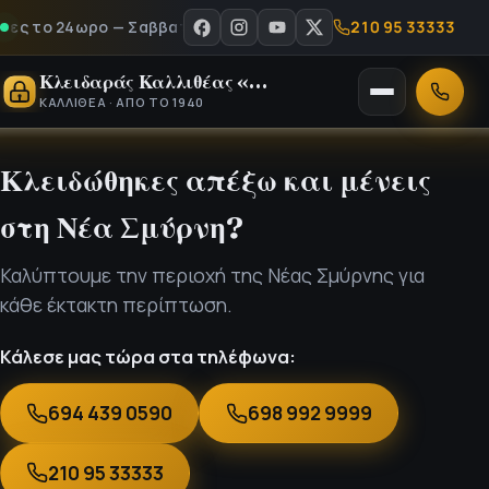
210 95 33333
ς το 24ωρο — Σαββατοκύριακα & αργίες - Καλέστε μας στο 210 
Κλειδαράς Καλλιθέας «Ο Νίκος»
Άνοιγμα
Κλήση
ΚΑΛΛΙΘΈΑ · ΑΠΌ ΤΟ 1940
μενού
Κλειδώθηκες απέξω και μένεις
στη Νέα Σμύρνη?
Καλύπτουμε την περιοχή της Νέας Σμύρνης για
κάθε έκτακτη περίπτωση.
Κάλεσε μας τώρα στα τηλέφωνα:
694 439 0590
698 992 9999
210 95 33333