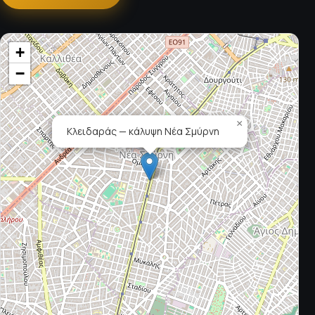
+
−
×
Κλειδαράς — κάλυψη Νέα Σμύρνη