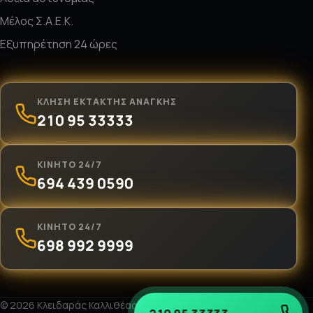
Μέλος Σ.Α.Ε.Κ.
Εξυπηρέτηση 24 ώρες
ΚΛΉΣΗ ΈΚΤΑΚΤΗΣ ΑΝΆΓΚΗΣ
210 95 33333
ΚΙΝΗΤΌ 24/7
694 439 0590
ΚΙΝΗΤΌ 24/7
698 992 9999
© 2026 Κλειδαράς Καλλιθέας «Ο Νίκος». Με επιφύλαξη παντός