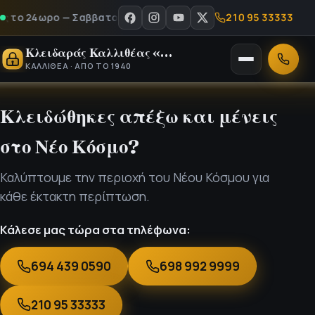
210 95 33333
το 24ωρο — Σαββατοκύριακα & αργίες - Καλέστε μας στο 210 95
Κλειδαράς Καλλιθέας «Ο Νίκος»
Άνοιγμα
Κλήση
ΚΑΛΛΙΘΈΑ · ΑΠΌ ΤΟ 1940
μενού
Κλειδώθηκες απέξω και μένεις
στο Νέο Κόσμο?
Καλύπτουμε την περιοχή του Νέου Κόσμου για
κάθε έκτακτη περίπτωση.
Κάλεσε μας τώρα στα τηλέφωνα:
694 439 0590
698 992 9999
210 95 33333