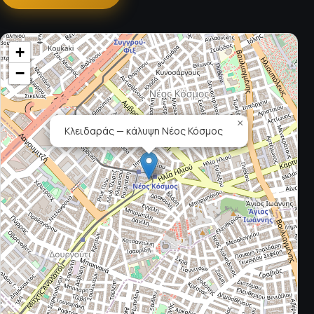
+
−
×
Κλειδαράς — κάλυψη Νέος Κόσμος