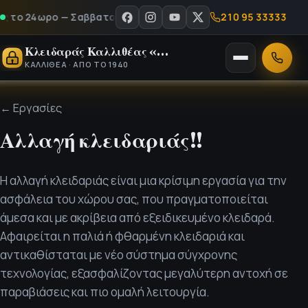
210 95 33333
 24ωρο — Σαββατοκύριακα & αργίες - Καλέστε μας στο 210 95 3
Κλειδαράς Καλλιθέας «Ο Νίκος»
Άνοιγμα
Κλήση
ΚΑΛΛΙΘΈΑ · ΑΠΌ ΤΟ 1940
μενού
← Εργασίες
Αλλαγή κλειδαριάς!!
Η αλλαγή κλειδαριάς είναι μια κρίσιμη εργασία για την
ασφάλεια του χώρου σας, που πραγματοποιείται
άμεσα και με ακρίβεια από εξειδικευμένο κλειδαρά.
Αφαιρείται η παλιά ή φθαρμένη κλειδαριά και
αντικαθίσταται με νέο σύστημα σύγχρονης
τεχνολογίας, εξασφαλίζοντας μεγαλύτερη αντοχή σε
παραβιάσεις και πιο ομαλή λειτουργία.