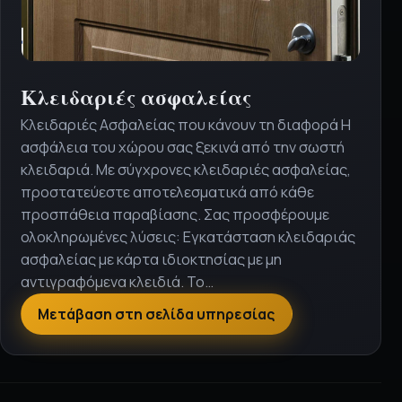
Αυτόματο κλείδωμα
Το αυτόματο κλείδωμα αποτελεί μία σύγχρονη
λύση ασφάλειας που προσφέρει άνεση, ευκολία
και απόλυτο έλεγχο στην πρόσβαση του χώρου
σας. Με την αυτόματη ενεργοποίηση του
μηχανισμού, η πόρτα κλειδώνει μόνη της,
εξασφαλίζοντας ότι ο χώρος σας παραμένει
προστατευμένος χωρίς να χρειάζεται
χειροκίνητη ενέργεια. Τα συστήματα…
Μετάβαση στη σελίδα υπηρεσίας