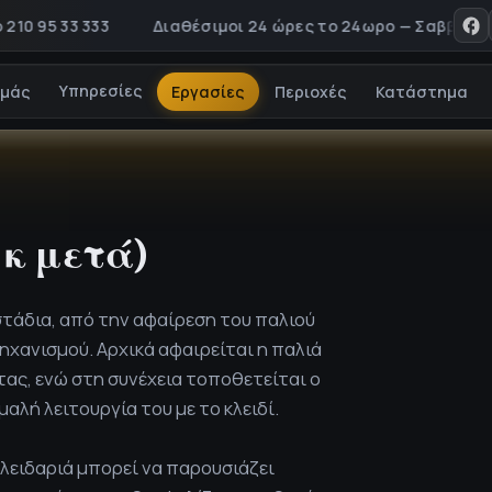
5 33 333
Διαθέσιμοι 24 ώρες το 24ωρο — Σαββατοκύριακα
Υπηρεσίες
εμάς
Εργασίες
Περιοχές
Κατάστημα
 κ μετά)
στάδια, από την αφαίρεση του παλιού
χανισμού. Αρχικά αφαιρείται η παλιά
τας, ενώ στη συνέχεια τοποθετείται ο
αλή λειτουργία του με το κλειδί.
κλειδαριά μπορεί να παρουσιάζει