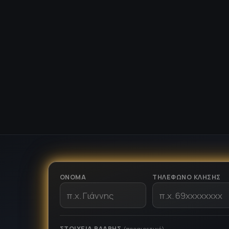
ΌΝΟΜΑ
ΤΗΛΈΦΩΝΟ ΚΛΉΣΗΣ
ΣΤΟΙΧΕΊΑ ΒΛΆΒΗΣ
(προαιρετικό)