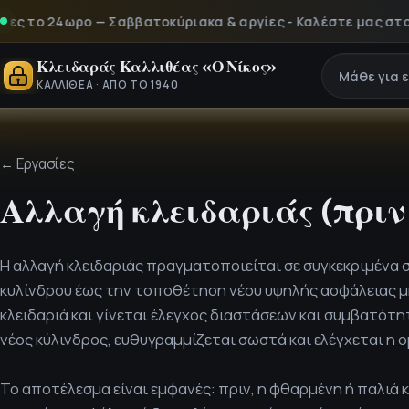
ο 24ωρο — Σαββατοκύριακα & αργίες - Καλέστε μας στο 210 9
Κλειδαράς Καλλιθέας «Ο Νίκος»
Μάθε για 
ΚΑΛΛΙΘΈΑ · ΑΠΌ ΤΟ 1940
← Εργασίες
Αλλαγή κλειδαριάς (πριν
Η αλλαγή κλειδαριάς πραγματοποιείται σε συγκεκριμένα 
κυλίνδρου έως την τοποθέτηση νέου υψηλής ασφάλειας μη
κλειδαριά και γίνεται έλεγχος διαστάσεων και συμβατότη
νέος κύλινδρος, ευθυγραμμίζεται σωστά και ελέγχεται η ομ
Το αποτέλεσμα είναι εμφανές: πριν, η φθαρμένη ή παλιά 